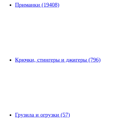
Приманки (19408)
Крючки, стингеры и джигеры (796)
Грузила и огрузки (57)