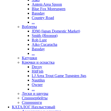
Antem Area Spoon
Blue Fox Moreungen
Bassday
Country Road
...
Воблеры
JDM (Japan Domestic Market)
Smith (Япония)
Rob Lure
Aiko Cucaracha
Bassday
...
Катушки
Крючки и оснастка
Decoy
HitFish
LJ Area Trout Game Tungsten Jigs
Nautilus
Owner
...
Лески и шнуры
Спиннербейты
Спиннинги
КАТАЛОГ Нахлыстовый