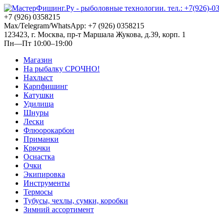
+7 (926) 0358215
Max/Telegram/WhatsApp: +7 (926) 0358215
123423, г. Москва, пр-т Маршала Жукова, д.39, корп. 1
Пн—Пт 10:00–19:00
Магазин
На рыбалку СРОЧНО!
Нахлыст
Карпфишинг
Катушки
Удилища
Шнуры
Лески
Флюорокарбон
Приманки
Крючки
Оснастка
Очки
Экипировка
Инструменты
Термосы
Тубусы, чехлы, сумки, коробки
Зимний ассортимент