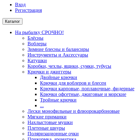
Вход
Регистрация
Каталог
На рыбалку СРОЧНО!
Блёсны
Воблеры
Зимние блесны и балансиры
Инструменты и Аксессуары
Катушки
Коробки, чехлы, ящики, сумки, тубусы
Крючки и джиггеры
Двойные крючки
Крючки для воблеров и блесен
Крючки карповые, поплавочные, фидерные
Крючки офсетные, джиговые и морские
Тройные крючки
...
Лески монофильные и флюорокарбоновые
Мягкие приманки
Нахлыстовые мушки
Плетеные шнуры
Поляризационные очки
Прикормка, ароматика