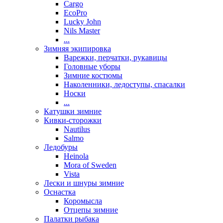
Cargo
EcoPro
Lucky John
Nils Master
...
Зимняя экипировка
Варежки, перчатки, рукавицы
Головные уборы
Зимние костюмы
Наколенники, ледоступы, спасалки
Носки
...
Катушки зимние
Кивки-сторожки
Nautilus
Salmo
Ледобуры
Heinola
Mora of Sweden
Vista
Лески и шнуры зимние
Оснастка
Коромысла
Отцепы зимние
Палатки рыбака