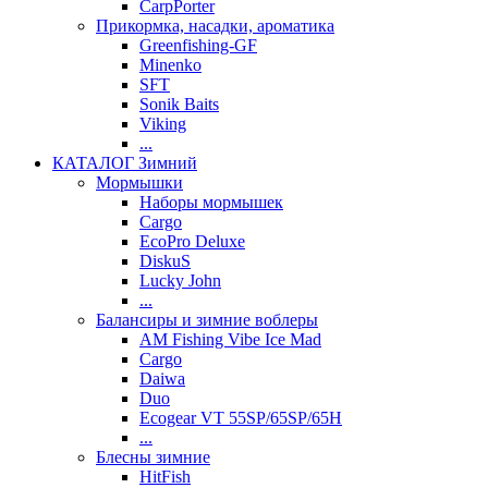
CarpPorter
Прикормка, насадки, ароматика
Greenfishing-GF
Minenko
SFT
Sonik Baits
Viking
...
КАТАЛОГ Зимний
Мормышки
Наборы мормышек
Cargo
EcoPro Deluxe
DiskuS
Lucky John
...
Балансиры и зимние воблеры
AM Fishing Vibe Ice Mad
Cargo
Daiwa
Duo
Ecogear VT 55SP/65SP/65H
...
Блесны зимние
HitFish