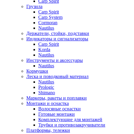
Carp Spirit
Грузила
Carp Spirit
Carp System
Cormoran
Nautilus
Держатели, стойки, подставки
Индикаторы и сигнализаторы
Carp Spirit
Korda
Nautilus
Инструменты и аксессуары
Nautilus
Кормушки
Леска и поводковый материал
Nautilus
Prologic
Shimano
Маркеры, ракеты и поплавки
Монтажи и оснастка
Волосяные оснастки
Готовые монтажи
Комплектующие для монтажей
Трубки и противозакручиватели
Платформы, тележки