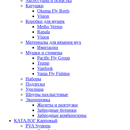
Аксессуары и оснастка
Катушки
Okuma Fly Reels
Vision
Коробки для мушек
Meiho Versus
Rapala
Vision
Материалы для вязания мух
Имитации
Мушки и стимеры
Pacific Fly Group
Trump
Vanfook
Vania Fly Fishing
Наборы
Подлески
Удилища
Шнуры нахлыстовые
Экипировка
Жилеты и разгрузки
Забродные ботинки
Забродные комбинезоны
КАТАЛОГ Карповый
PVA Systems