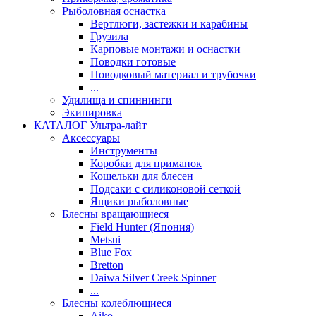
Рыболовная оснастка
Вертлюги, застежки и карабины
Грузила
Карповые монтажи и оснастки
Поводки готовые
Поводковый материал и трубочки
...
Удилища и спиннинги
Экипировка
КАТАЛОГ Ультра-лайт
Аксессуары
Инструменты
Коробки для приманок
Кошельки для блесен
Подсаки с силиконовой сеткой
Ящики рыболовные
Блесны вращающиеся
Field Hunter (Япония)
Metsui
Blue Fox
Bretton
Daiwa Silver Creek Spinner
...
Блесны колеблющиеся
Aiko