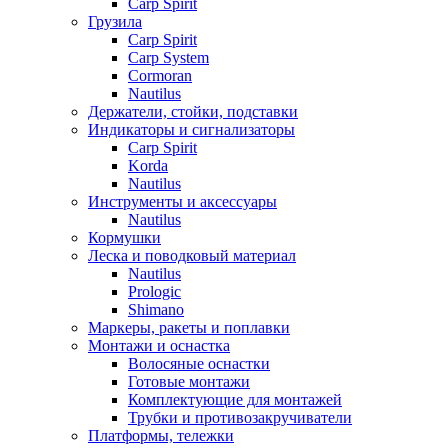
Carp Spirit
Грузила
Carp Spirit
Carp System
Cormoran
Nautilus
Держатели, стойки, подставки
Индикаторы и сигнализаторы
Carp Spirit
Korda
Nautilus
Инструменты и аксессуары
Nautilus
Кормушки
Леска и поводковый материал
Nautilus
Prologic
Shimano
Маркеры, ракеты и поплавки
Монтажи и оснастка
Волосяные оснастки
Готовые монтажи
Комплектующие для монтажей
Трубки и противозакручиватели
Платформы, тележки