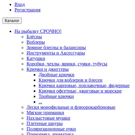
Вход
Регистрация
Каталог
На рыбалку СРОЧНО!
Блёсны
Воблеры
Зимние блесны и балансиры
Инструменты и Аксессуары
Катушки
Коробки, чехлы, ящики, сумки, тубусы
Крючки и джиггеры
Двойные крючки
Крючки для воблеров и блесен
Крючки карповые, поплавочные, фидерные
Крючки офсетные, джиговые и морские
Тройные крючки
...
Лески монофильные и флюорокарбоновые
Мягкие приманки
Нахлыстовые мушки
Плетеные шнуры
Поляризационные очки
Прикормка, ароматика