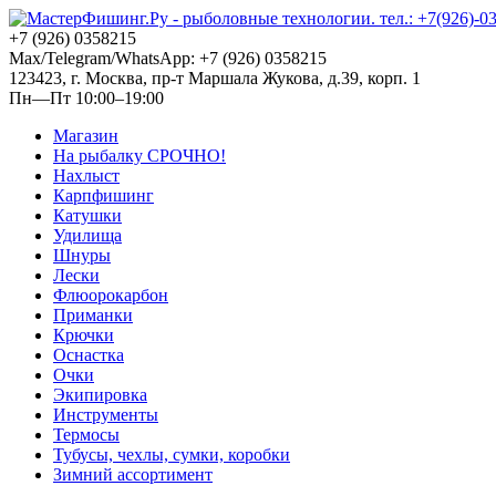
+7 (926) 0358215
Max/Telegram/WhatsApp: +7 (926) 0358215
123423, г. Москва, пр-т Маршала Жукова, д.39, корп. 1
Пн—Пт 10:00–19:00
Магазин
На рыбалку СРОЧНО!
Нахлыст
Карпфишинг
Катушки
Удилища
Шнуры
Лески
Флюорокарбон
Приманки
Крючки
Оснастка
Очки
Экипировка
Инструменты
Термосы
Тубусы, чехлы, сумки, коробки
Зимний ассортимент