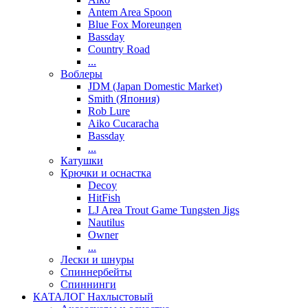
Antem Area Spoon
Blue Fox Moreungen
Bassday
Country Road
...
Воблеры
JDM (Japan Domestic Market)
Smith (Япония)
Rob Lure
Aiko Cucaracha
Bassday
...
Катушки
Крючки и оснастка
Decoy
HitFish
LJ Area Trout Game Tungsten Jigs
Nautilus
Owner
...
Лески и шнуры
Спиннербейты
Спиннинги
КАТАЛОГ Нахлыстовый