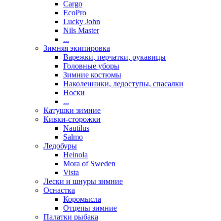
Cargo
EcoPro
Lucky John
Nils Master
...
Зимняя экипировка
Варежки, перчатки, рукавицы
Головные уборы
Зимние костюмы
Наколенники, ледоступы, спасалки
Носки
...
Катушки зимние
Кивки-сторожки
Nautilus
Salmo
Ледобуры
Heinola
Mora of Sweden
Vista
Лески и шнуры зимние
Оснастка
Коромысла
Отцепы зимние
Палатки рыбака