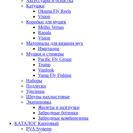
Аксессуары и оснастка
Катушки
Okuma Fly Reels
Vision
Коробки для мушек
Meiho Versus
Rapala
Vision
Материалы для вязания мух
Имитации
Мушки и стимеры
Pacific Fly Group
Trump
Vanfook
Vania Fly Fishing
Наборы
Подлески
Удилища
Шнуры нахлыстовые
Экипировка
Жилеты и разгрузки
Забродные ботинки
Забродные комбинезоны
КАТАЛОГ Карповый
PVA Systems