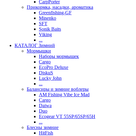
CarpPorter
Прикормка, насадки, ароматика
Greenfishing-GF
Minenko
SFT
Sonik Baits
Viking
...
КАТАЛОГ Зимний
Мормышки
Наборы мормышек
Cargo
EcoPro Deluxe
DiskuS
Lucky John
...
Балансиры и зимние воблеры
AM Fishing Vibe Ice Mad
Cargo
Daiwa
Duo
Ecogear VT 55SP/65SP/65H
...
Блесны зимние
HitFish