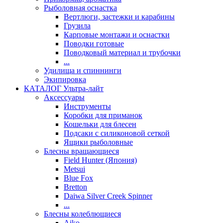
Рыболовная оснастка
Вертлюги, застежки и карабины
Грузила
Карповые монтажи и оснастки
Поводки готовые
Поводковый материал и трубочки
...
Удилища и спиннинги
Экипировка
КАТАЛОГ Ультра-лайт
Аксессуары
Инструменты
Коробки для приманок
Кошельки для блесен
Подсаки с силиконовой сеткой
Ящики рыболовные
Блесны вращающиеся
Field Hunter (Япония)
Metsui
Blue Fox
Bretton
Daiwa Silver Creek Spinner
...
Блесны колеблющиеся
Aiko