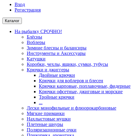
Вход
Регистрация
Каталог
На рыбалку СРОЧНО!
Блёсны
Воблеры
Зимние блесны и балансиры
Инструменты и Аксессуары
Катушки
Коробки, чехлы, ящики, сумки, тубусы
Крючки и джиггеры
Двойные крючки
Крючки для воблеров и блесен
Крючки карповые, поплавочные, фидерные
Крючки офсетные, джиговые и морские
Тройные крючки
...
Лески монофильные и флюорокарбоновые
Мягкие приманки
Нахлыстовые мушки
Плетеные шнуры
Поляризационные очки
Прикормка, ароматика