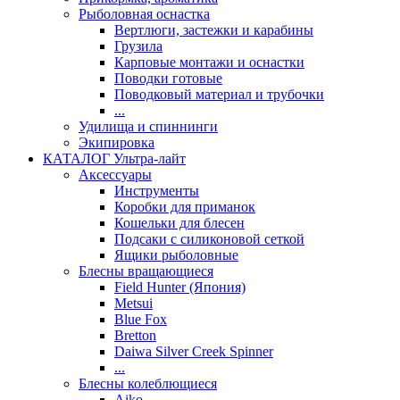
Рыболовная оснастка
Вертлюги, застежки и карабины
Грузила
Карповые монтажи и оснастки
Поводки готовые
Поводковый материал и трубочки
...
Удилища и спиннинги
Экипировка
КАТАЛОГ Ультра-лайт
Аксессуары
Инструменты
Коробки для приманок
Кошельки для блесен
Подсаки с силиконовой сеткой
Ящики рыболовные
Блесны вращающиеся
Field Hunter (Япония)
Metsui
Blue Fox
Bretton
Daiwa Silver Creek Spinner
...
Блесны колеблющиеся
Aiko