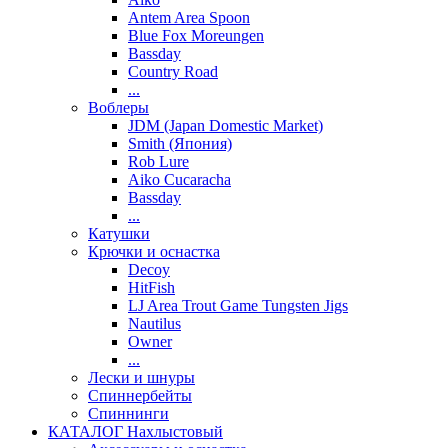
Antem Area Spoon
Blue Fox Moreungen
Bassday
Country Road
...
Воблеры
JDM (Japan Domestic Market)
Smith (Япония)
Rob Lure
Aiko Cucaracha
Bassday
...
Катушки
Крючки и оснастка
Decoy
HitFish
LJ Area Trout Game Tungsten Jigs
Nautilus
Owner
...
Лески и шнуры
Спиннербейты
Спиннинги
КАТАЛОГ Нахлыстовый