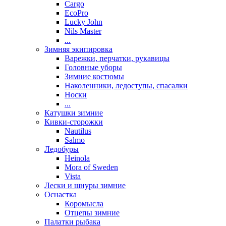
Cargo
EcoPro
Lucky John
Nils Master
...
Зимняя экипировка
Варежки, перчатки, рукавицы
Головные уборы
Зимние костюмы
Наколенники, ледоступы, спасалки
Носки
...
Катушки зимние
Кивки-сторожки
Nautilus
Salmo
Ледобуры
Heinola
Mora of Sweden
Vista
Лески и шнуры зимние
Оснастка
Коромысла
Отцепы зимние
Палатки рыбака