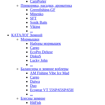
CarpPorter
Прикормка, насадки, ароматика
Greenfishing-GF
Minenko
SFT
Sonik Baits
Viking
...
КАТАЛОГ Зимний
Мормышки
Наборы мормышек
Cargo
EcoPro Deluxe
DiskuS
Lucky John
...
Балансиры и зимние воблеры
AM Fishing Vibe Ice Mad
Cargo
Daiwa
Duo
Ecogear VT 55SP/65SP/65H
...
Блесны зимние
HitFish