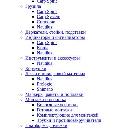
Carp Spirit
Грузила
Carp Spirit
Carp System
Cormoran
Nautilus
Держатели, стойки, подставки
Индикаторы и сигнализаторы
Carp Spirit
Korda
Nautilus
Инструменты и аксессуары
Nautilus
Кормушки
Леска и поводковый материал
Nautilus
Prologic
Shimano
Маркеры, ракеты и поплавки
Монтажи и оснастка
Волосяные оснастки
Готовые монтажи
Комплектующие для монтажей
Трубки и противозакручиватели
Платформы, тележки