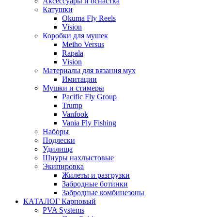
Аксессуары и оснастка
Катушки
Okuma Fly Reels
Vision
Коробки для мушек
Meiho Versus
Rapala
Vision
Материалы для вязания мух
Имитации
Мушки и стимеры
Pacific Fly Group
Trump
Vanfook
Vania Fly Fishing
Наборы
Подлески
Удилища
Шнуры нахлыстовые
Экипировка
Жилеты и разгрузки
Забродные ботинки
Забродные комбинезоны
КАТАЛОГ Карповый
PVA Systems