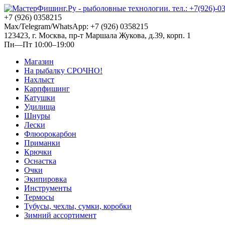
+7 (926) 0358215
Max/Telegram/WhatsApp: +7 (926) 0358215
123423, г. Москва, пр-т Маршала Жукова, д.39, корп. 1
Пн—Пт 10:00–19:00
Магазин
На рыбалку СРОЧНО!
Нахлыст
Карпфишинг
Катушки
Удилища
Шнуры
Лески
Флюорокарбон
Приманки
Крючки
Оснастка
Очки
Экипировка
Инструменты
Термосы
Тубусы, чехлы, сумки, коробки
Зимний ассортимент