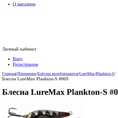
О магазине
Личный кабинет
Вход
Регистрация
Главная
/
Приманки
/
Блёсны колеблющиеся
/
LureMax
/
Plankton-S
/
Блесна LureMax Plankton-S #069
Блесна LureMax Plankton-S #