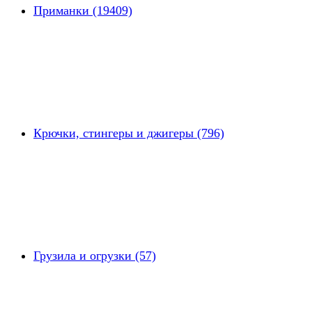
Приманки (19409)
Крючки, стингеры и джигеры (796)
Грузила и огрузки (57)