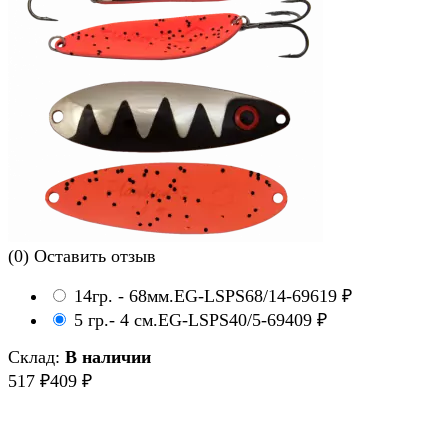
(0)
Оставить отзыв
14гр. - 68мм.
EG-LSPS68/14-69
619
₽
5 гр.- 4 см.
EG-LSPS40/5-69
409
₽
Склад:
В наличии
517
₽
409
₽