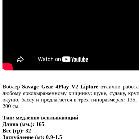
Воблер
Savage Gear 4Play V2 Liplure
отлично работа
любому ярковыраженному хищнику: щуке, судаку, кру
окуню, бассу и предлагается в трёх типоразмерах: 135,
200 cм.
Тип: медленно всплывающий
Длина (мм.): 165
Вес (гр): 32
Заглубление (м): 0,9-1,5