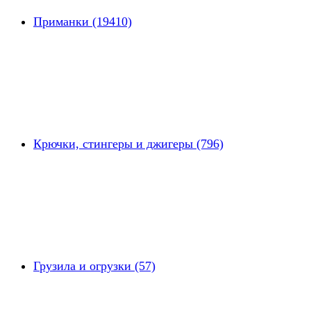
Приманки (19410)
Крючки, стингеры и джигеры (796)
Грузила и огрузки (57)