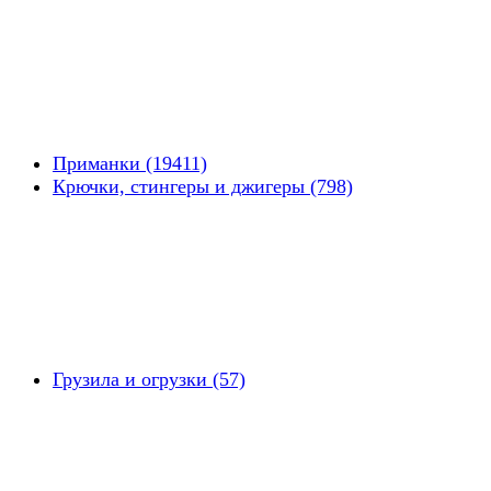
Приманки (19411)
Крючки, стингеры и джигеры (798)
Грузила и огрузки (57)