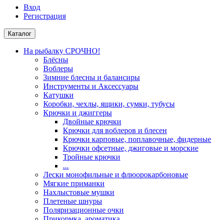
Вход
Регистрация
Каталог
На рыбалку СРОЧНО!
Блёсны
Воблеры
Зимние блесны и балансиры
Инструменты и Аксессуары
Катушки
Коробки, чехлы, ящики, сумки, тубусы
Крючки и джиггеры
Двойные крючки
Крючки для воблеров и блесен
Крючки карповые, поплавочные, фидерные
Крючки офсетные, джиговые и морские
Тройные крючки
...
Лески монофильные и флюорокарбоновые
Мягкие приманки
Нахлыстовые мушки
Плетеные шнуры
Поляризационные очки
Прикормка, ароматика