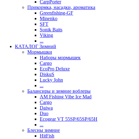
CarpPorter
Прикормка, насадки, ароматика
Greenfishing-GF
Minenko
SFT
Sonik Baits
Viking
...
КАТАЛОГ Зимний
Мормышки
Наборы мормышек
Cargo
EcoPro Deluxe
DiskuS
Lucky John
...
Балансиры и зимние воблеры
AM Fishing Vibe Ice Mad
Cargo
Daiwa
Duo
Ecogear VT 55SP/65SP/65H
...
Блесны зимние
HitFish