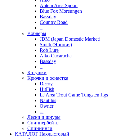
Antem Area Spoon
Blue Fox Moreungen
Bassday
Country Road
...
Воблеры
JDM (Japan Domestic Market)
Smith (Япония)
Rob Lure
Aiko Cucaracha
Bassday
...
Катушки
Крючки и оснастка
Decoy
HitFish
LJ Area Trout Game Tungsten Jigs
Nautilus
Owner
...
Лески и шнуры
Спиннербейты
Спиннинги
КАТАЛОГ Нахлыстовый