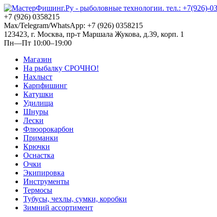
+7 (926) 0358215
Max/Telegram/WhatsApp: +7 (926) 0358215
123423, г. Москва, пр-т Маршала Жукова, д.39, корп. 1
Пн—Пт 10:00–19:00
Магазин
На рыбалку СРОЧНО!
Нахлыст
Карпфишинг
Катушки
Удилища
Шнуры
Лески
Флюорокарбон
Приманки
Крючки
Оснастка
Очки
Экипировка
Инструменты
Термосы
Тубусы, чехлы, сумки, коробки
Зимний ассортимент