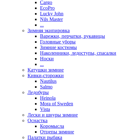
Cargo
EcoPro
Lucky John
Nils Master
...
Зимняя экипировка
Варежки, перчатки, рукавицы
Головные уборы
Зимние костюмы
Наколенники, ледоступы, спасалки
Носки
...
Катушки зимние
Кивки-сторожки
Nautilus
Salmo
Ледобуры
Heinola
Mora of Sweden
Vista
Лески и шнуры зимние
Оснастка
Коромысла
Отцепы зимние
Палатки рыбака