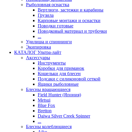
Рыболовная оснастка
Вертлюги, застежки и карабины
Грузила
Карповые монтажи и оснастки
Поводки готовые
Поводковый материал и трубочки
...
Удилища и спиннинги
Экипировка
КАТАЛОГ Ультра-лайт
Аксессуары
Инструменты
Коробки для приманок
Кошельки для блесен
Подсаки с силиконовой сеткой
Ящики рыболовные
Блесны вращающиеся
Field Hunter (Япония)
Metsui
Blue Fox
Bretton
Daiwa Silver Creek Spinner
...
Блесны колеблющиеся
Aiko