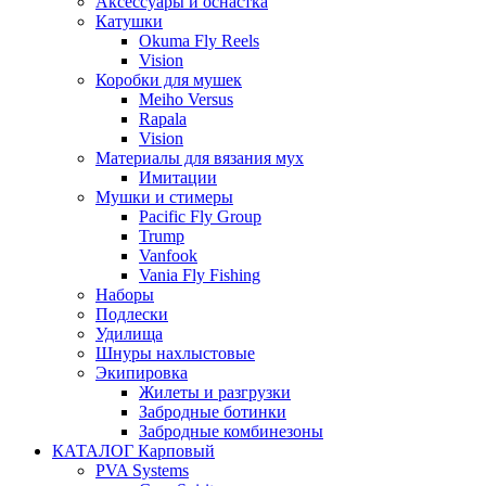
Аксессуары и оснастка
Катушки
Okuma Fly Reels
Vision
Коробки для мушек
Meiho Versus
Rapala
Vision
Материалы для вязания мух
Имитации
Мушки и стимеры
Pacific Fly Group
Trump
Vanfook
Vania Fly Fishing
Наборы
Подлески
Удилища
Шнуры нахлыстовые
Экипировка
Жилеты и разгрузки
Забродные ботинки
Забродные комбинезоны
КАТАЛОГ Карповый
PVA Systems