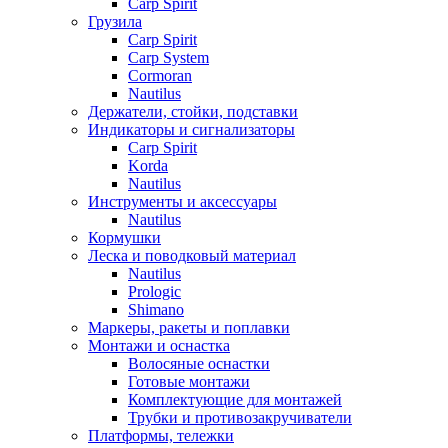
Carp Spirit
Грузила
Carp Spirit
Carp System
Cormoran
Nautilus
Держатели, стойки, подставки
Индикаторы и сигнализаторы
Carp Spirit
Korda
Nautilus
Инструменты и аксессуары
Nautilus
Кормушки
Леска и поводковый материал
Nautilus
Prologic
Shimano
Маркеры, ракеты и поплавки
Монтажи и оснастка
Волосяные оснастки
Готовые монтажи
Комплектующие для монтажей
Трубки и противозакручиватели
Платформы, тележки