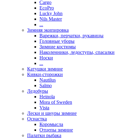
Cargo
EcoPro
Lucky John
Nils Master
...
Зимняя экипировка
Варежки, перчатки, рукавицы
Головные уборы
Зимние костюмы
Наколенники, ледоступы, спасалки
Носки
...
Катушки зимние
Кивки-сторожки
Nautilus
Salmo
Ледобуры
Heinola
Mora of Sweden
Vista
Лески и шнуры зимние
Оснастка
Коромысла
Отцепы зимние
Палатки рыбака