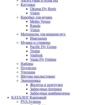
Аксессуары и оснастка
Катушки
Okuma Fly Reels
Vision
Коробки для мушек
Meiho Versus
Rapala
Vision
Материалы для вязания мух
Имитации
Мушки и стимеры
Pacific Fly Group
Trump
Vanfook
Vania Fly Fishing
Наборы
Подлески
Удилища
Шнуры нахлыстовые
Экипировка
Жилеты и разгрузки
Забродные ботинки
Забродные комбинезоны
КАТАЛОГ Карповый
PVA Systems