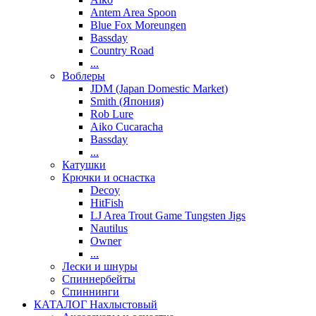
Antem Area Spoon
Blue Fox Moreungen
Bassday
Country Road
...
Воблеры
JDM (Japan Domestic Market)
Smith (Япония)
Rob Lure
Aiko Cucaracha
Bassday
...
Катушки
Крючки и оснастка
Decoy
HitFish
LJ Area Trout Game Tungsten Jigs
Nautilus
Owner
...
Лески и шнуры
Спиннербейты
Спиннинги
КАТАЛОГ Нахлыстовый