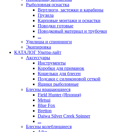
Рыболовная оснастка
Вертлюги, застежки и карабины
Грузила
Карповые монтажи и оснастки
Поводки готовые
Поводковый материал и трубочки
...
Удилища и спиннинги
Экипировка
КАТАЛОГ Ультра-лайт
Аксессуары
Инструменты
Коробки для приманок
Кошельки для блесен
Подсаки с силиконовой сеткой
Ящики рыболовные
Блесны вращающиеся
Field Hunter (Япония)
Metsui
Blue Fox
Bretton
Daiwa Silver Creek Spinner
...
Блесны колеблющиеся
Aiko