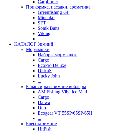
CarpPorter
Прикормка, насадки, ароматика
Greenfishing-GF
Minenko
SFT
Sonik Baits
Viking
...
КАТАЛОГ Зимний
Мормышки
Наборы мормышек
Cargo
EcoPro Deluxe
DiskuS
Lucky John
...
Балансиры и зимние воблеры
AM Fishing Vibe Ice Mad
Cargo
Daiwa
Duo
Ecogear VT 55SP/65SP/65H
...
Блесны зимние
HitFish