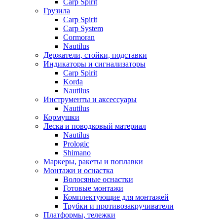
Carp Spirit
Грузила
Carp Spirit
Carp System
Cormoran
Nautilus
Держатели, стойки, подставки
Индикаторы и сигнализаторы
Carp Spirit
Korda
Nautilus
Инструменты и аксессуары
Nautilus
Кормушки
Леска и поводковый материал
Nautilus
Prologic
Shimano
Маркеры, ракеты и поплавки
Монтажи и оснастка
Волосяные оснастки
Готовые монтажи
Комплектующие для монтажей
Трубки и противозакручиватели
Платформы, тележки