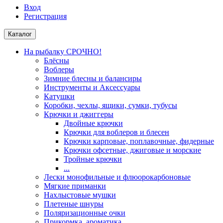
Вход
Регистрация
Каталог
На рыбалку СРОЧНО!
Блёсны
Воблеры
Зимние блесны и балансиры
Инструменты и Аксессуары
Катушки
Коробки, чехлы, ящики, сумки, тубусы
Крючки и джиггеры
Двойные крючки
Крючки для воблеров и блесен
Крючки карповые, поплавочные, фидерные
Крючки офсетные, джиговые и морские
Тройные крючки
...
Лески монофильные и флюорокарбоновые
Мягкие приманки
Нахлыстовые мушки
Плетеные шнуры
Поляризационные очки
Прикормка, ароматика