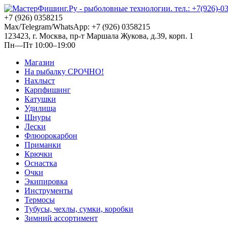
+7 (926) 0358215
Max/Telegram/WhatsApp: +7 (926) 0358215
123423, г. Москва, пр-т Маршала Жукова, д.39, корп. 1
Пн—Пт 10:00–19:00
Магазин
На рыбалку СРОЧНО!
Нахлыст
Карпфишинг
Катушки
Удилища
Шнуры
Лески
Флюорокарбон
Приманки
Крючки
Оснастка
Очки
Экипировка
Инструменты
Термосы
Тубусы, чехлы, сумки, коробки
Зимний ассортимент