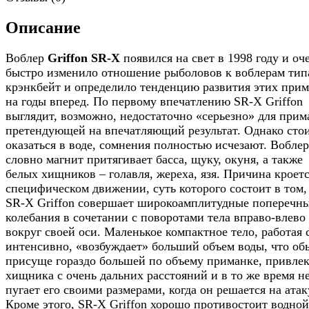
Описание
Воблер
Griffon SR-X
появился на свет в 1998 году и оч
быстро изменило отношение рыболовов к воблерам тип
крэнкбейт и определило тенденцию развития этих при
на годы вперед. По первому впечатлению SR-X Griffon
выглядит, возможно, недостаточно «серьезно» для прим
претендующей на впечатляющий результат. Однако стои
оказаться в воде, сомнения полностью исчезают. Воблер
словно магнит притягивает басса, щуку, окуня, а также
белых хищников – голавля, жереха, язя. Причина кроетс
специфическом движении, суть которого состоит в том,
SR-X Griffon совершает широкоамплитудные поперечн
колебания в сочетании с поворотами тела вправо-влево
вокруг своей оси. Маленькое компактное тело, работая 
интенсивно, «возбуждает» больший объем воды, что об
присуще гораздо большей по объему приманке, привлек
хищника с очень дальних расстояний и в то же время н
пугает его своими размерами, когда он решается на атак
Кроме этого, SR-X Griffon хорошо противостоит водной