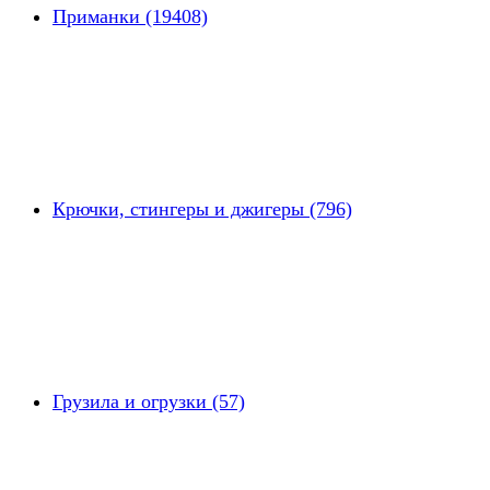
Приманки (19408)
Крючки, стингеры и джигеры (796)
Грузила и огрузки (57)