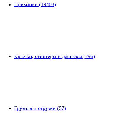
Приманки (19408)
Крючки, стингеры и джигеры (796)
Грузила и огрузки (57)