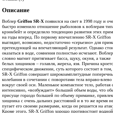
Описание
Воблер
Griffon SR-X
появился на свет в 1998 году и оч
быстро изменило отношение рыболовов к воблерам тип
крэнкбейт и определило тенденцию развития этих при
на годы вперед. По первому впечатлению SR-X Griffon
выглядит, возможно, недостаточно «серьезно» для прим
претендующей на впечатляющий результат. Однако стои
оказаться в воде, сомнения полностью исчезают. Воблер
словно магнит притягивает басса, щуку, окуня, а также
белых хищников – голавля, жереха, язя. Причина кроетс
специфическом движении, суть которого состоит в том,
SR-X Griffon совершает широкоамплитудные поперечн
колебания в сочетании с поворотами тела вправо-влево
вокруг своей оси. Маленькое компактное тело, работая 
интенсивно, «возбуждает» больший объем воды, что об
присуще гораздо большей по объему приманке, привлек
хищника с очень дальних расстояний и в то же время н
пугает его своими размерами, когда он решается на атак
Кроме этого, SR-X Griffon хорошо противостоит водной