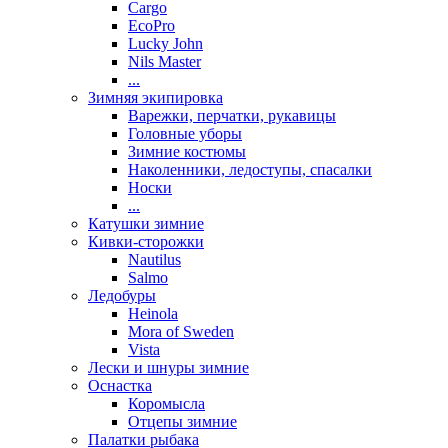
Cargo
EcoPro
Lucky John
Nils Master
...
Зимняя экипировка
Варежки, перчатки, рукавицы
Головные уборы
Зимние костюмы
Наколенники, ледоступы, спасалки
Носки
...
Катушки зимние
Кивки-сторожки
Nautilus
Salmo
Ледобуры
Heinola
Mora of Sweden
Vista
Лески и шнуры зимние
Оснастка
Коромысла
Отцепы зимние
Палатки рыбака