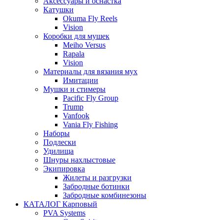
Аксессуары и оснастка
Катушки
Okuma Fly Reels
Vision
Коробки для мушек
Meiho Versus
Rapala
Vision
Материалы для вязания мух
Имитации
Мушки и стимеры
Pacific Fly Group
Trump
Vanfook
Vania Fly Fishing
Наборы
Подлески
Удилища
Шнуры нахлыстовые
Экипировка
Жилеты и разгрузки
Забродные ботинки
Забродные комбинезоны
КАТАЛОГ Карповый
PVA Systems