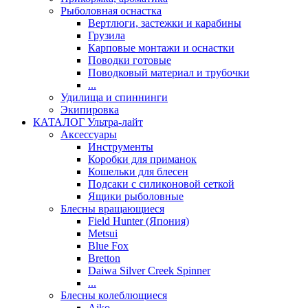
Рыболовная оснастка
Вертлюги, застежки и карабины
Грузила
Карповые монтажи и оснастки
Поводки готовые
Поводковый материал и трубочки
...
Удилища и спиннинги
Экипировка
КАТАЛОГ Ультра-лайт
Аксессуары
Инструменты
Коробки для приманок
Кошельки для блесен
Подсаки с силиконовой сеткой
Ящики рыболовные
Блесны вращающиеся
Field Hunter (Япония)
Metsui
Blue Fox
Bretton
Daiwa Silver Creek Spinner
...
Блесны колеблющиеся
Aiko