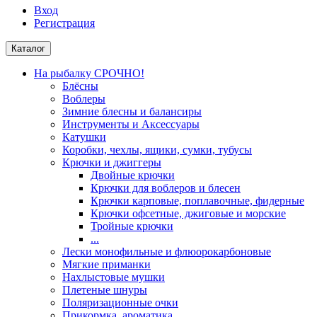
Вход
Регистрация
Каталог
На рыбалку СРОЧНО!
Блёсны
Воблеры
Зимние блесны и балансиры
Инструменты и Аксессуары
Катушки
Коробки, чехлы, ящики, сумки, тубусы
Крючки и джиггеры
Двойные крючки
Крючки для воблеров и блесен
Крючки карповые, поплавочные, фидерные
Крючки офсетные, джиговые и морские
Тройные крючки
...
Лески монофильные и флюорокарбоновые
Мягкие приманки
Нахлыстовые мушки
Плетеные шнуры
Поляризационные очки
Прикормка, ароматика