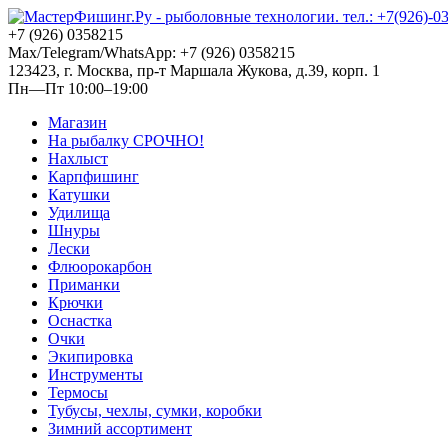
+7 (926) 0358215
Max/Telegram/WhatsApp: +7 (926) 0358215
123423, г. Москва, пр-т Маршала Жукова, д.39, корп. 1
Пн—Пт 10:00–19:00
Магазин
На рыбалку СРОЧНО!
Нахлыст
Карпфишинг
Катушки
Удилища
Шнуры
Лески
Флюорокарбон
Приманки
Крючки
Оснастка
Очки
Экипировка
Инструменты
Термосы
Тубусы, чехлы, сумки, коробки
Зимний ассортимент