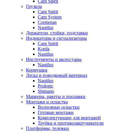
Carp Spirit
Грузила
Carp Spirit
Carp System
Cormoran
Nautilus
Держатели, стойки, подставки
Индикаторы и сигнализаторы
Carp Spirit
Korda
Nautilus
Инструменты и аксессуары
Nautilus
Кормушки
Леска и поводковый материал
Nautilus
Prologic
Shimano
Маркеры, ракеты и поплавки
Монтажи и оснастка
Волосяные оснастки
Готовые монтажи
Комплектующие для монтажей
Трубки и противозакручиватели
Платформы, тележки