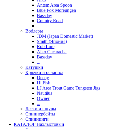
Antem Area Spoon
Blue Fox Moreungen
Bassday
Country Road
...
Воблеры
JDM (Japan Domestic Market)
Smith (Япония)
Rob Lure
Aiko Cucaracha
Bassday
...
Катушки
Крючки и оснастка
Decoy
HitFish
LJ Area Trout Game Tungsten Jigs
Nautilus
Owner
...
Лески и шнуры
Спиннербейты
Спиннинги
КАТАЛОГ Нахлыстовый