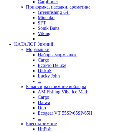
CarpPorter
Прикормка, насадки, ароматика
Greenfishing-GF
Minenko
SFT
Sonik Baits
Viking
...
КАТАЛОГ Зимний
Мормышки
Наборы мормышек
Cargo
EcoPro Deluxe
DiskuS
Lucky John
...
Балансиры и зимние воблеры
AM Fishing Vibe Ice Mad
Cargo
Daiwa
Duo
Ecogear VT 55SP/65SP/65H
...
Блесны зимние
HitFish