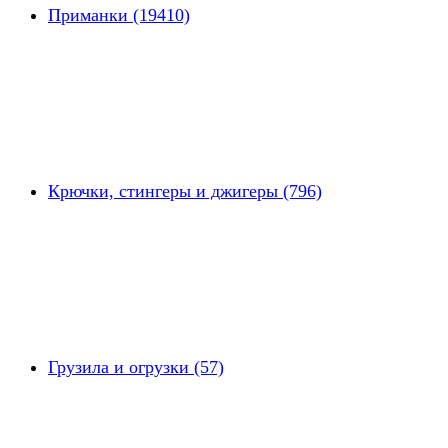
Приманки (19410)
Крючки, стингеры и джигеры (796)
Грузила и огрузки (57)