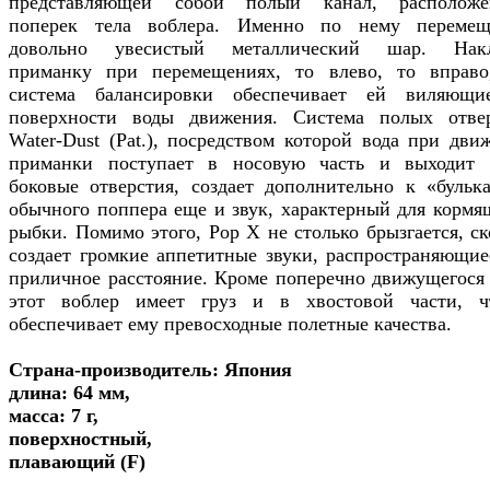
представляющей собой полый канал, располож
поперек тела воблера. Именно по нему перемещ
довольно увесистый металлический шар. Накл
приманку при перемещениях, то влево, то вправо
система балансировки обеспечивает ей виляющ
поверхности воды движения. Система полых отве
Water-Dust (Pat.), посредством которой вода при дви
приманки поступает в носовую часть и выходит 
боковые отверстия, создает дополнительно к «бульк
обычного поппера еще и звук, характерный для кормя
рыбки. Помимо этого, Pop X не столько брызгается, ск
создает громкие аппетитные звуки, распространяющие
приличное расстояние. Кроме поперечно движущегося
этот воблер имеет груз и в хвостовой части, 
обеспечивает ему превосходные полетные качества.
Страна-производитель: Япония
длина: 64 мм,
масса: 7 г,
поверхностный,
плавающий (F)