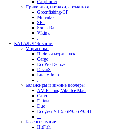
CarpPorter
Прикормка, насадки, ароматика
Greenfishing-GF
Minenko
SFT
Sonik Baits
Viking
...
КАТАЛОГ Зимний
Мормышки
Наборы мормышек
Cargo
EcoPro Deluxe
DiskuS
Lucky John
...
Балансиры и зимние воблеры
AM Fishing Vibe Ice Mad
Cargo
Daiwa
Duo
Ecogear VT 55SP/65SP/65H
...
Блесны зимние
HitFish