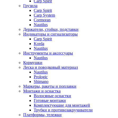
Carp Spirit
Грузила
Carp Spirit
Carp System
Cormoran
Nautilus
Держатели, стойки, подставки
Индикаторы и сигнализаторы
Carp Spirit
Korda
Nautilus
Инструменты и аксессуары
Nautilus
Кормушки
Леска и поводковый материал
Nautilus
Prologic
Shimano
Маркеры, ракеты и поплавки
Монтажи и оснастка
Волосяные оснастки
Готовые монтажи
Комплектующие для монтажей
Трубки и противозакручиватели
Платформы, тележки