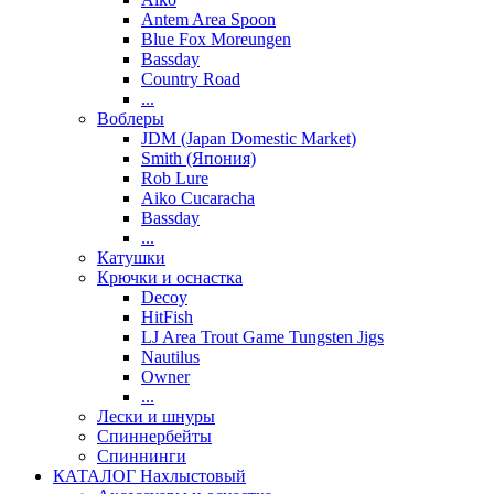
Antem Area Spoon
Blue Fox Moreungen
Bassday
Country Road
...
Воблеры
JDM (Japan Domestic Market)
Smith (Япония)
Rob Lure
Aiko Cucaracha
Bassday
...
Катушки
Крючки и оснастка
Decoy
HitFish
LJ Area Trout Game Tungsten Jigs
Nautilus
Owner
...
Лески и шнуры
Спиннербейты
Спиннинги
КАТАЛОГ Нахлыстовый