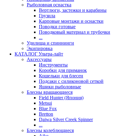
Рыболовная оснастка
Вертлюги, застежки и карабины
Грузила
Карповые монтажи и оснастки
Поводки готовые
Поводковый материал и трубочки
...
Удилища и спиннинги
Экипировка
КАТАЛОГ Ультра-лайт
Аксессуары
Инструменты
Коробки для приманок
Кошельки для блесен
Подсаки с силиконовой сеткой
Ящики рыболовные
Блесны вращающиеся
Field Hunter (Япония)
Metsui
Blue Fox
Bretton
Daiwa Silver Creek Spinner
...
Блесны колеблющиеся
Aiko