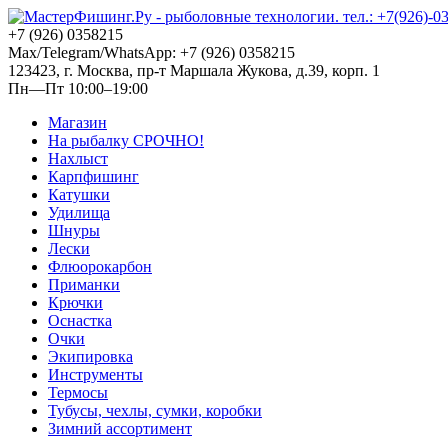
+7 (926) 0358215
Max/Telegram/WhatsApp: +7 (926) 0358215
123423, г. Москва, пр-т Маршала Жукова, д.39, корп. 1
Пн—Пт 10:00–19:00
Магазин
На рыбалку СРОЧНО!
Нахлыст
Карпфишинг
Катушки
Удилища
Шнуры
Лески
Флюорокарбон
Приманки
Крючки
Оснастка
Очки
Экипировка
Инструменты
Термосы
Тубусы, чехлы, сумки, коробки
Зимний ассортимент