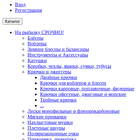
Вход
Регистрация
Каталог
На рыбалку СРОЧНО!
Блёсны
Воблеры
Зимние блесны и балансиры
Инструменты и Аксессуары
Катушки
Коробки, чехлы, ящики, сумки, тубусы
Крючки и джиггеры
Двойные крючки
Крючки для воблеров и блесен
Крючки карповые, поплавочные, фидерные
Крючки офсетные, джиговые и морские
Тройные крючки
...
Лески монофильные и флюорокарбоновые
Мягкие приманки
Нахлыстовые мушки
Плетеные шнуры
Поляризационные очки
Прикормка, ароматика