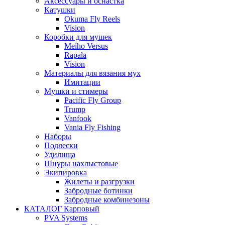
Аксессуары и оснастка
Катушки
Okuma Fly Reels
Vision
Коробки для мушек
Meiho Versus
Rapala
Vision
Материалы для вязания мух
Имитации
Мушки и стимеры
Pacific Fly Group
Trump
Vanfook
Vania Fly Fishing
Наборы
Подлески
Удилища
Шнуры нахлыстовые
Экипировка
Жилеты и разгрузки
Забродные ботинки
Забродные комбинезоны
КАТАЛОГ Карповый
PVA Systems