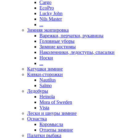
Cargo
EcoPro
Lucky John
Nils Master
...
Зимняя экипировка
Варежки, перчатки, рукавицы
Головные уборы
Зимние костюмы
Наколенники, ледоступы, спасалки
Носки
...
Катушки зимние
Кивки-сторожки
Nautilus
Salmo
Ледобуры
Heinola
Mora of Sweden
Vista
Лески и шнуры зимние
Оснастка
Коромысла
Отцепы зимние
Палатки рыбака