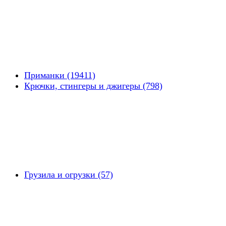
Приманки (19411)
Крючки, стингеры и джигеры (798)
Грузила и огрузки (57)