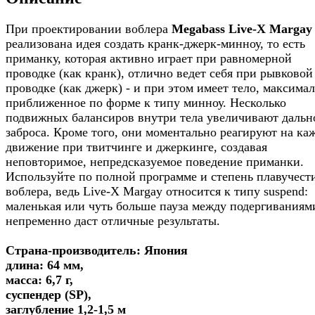
При проектировании воблера
Megabass Live-X Margay
реализована идея создать кранк-джерк-минноу, то есть
приманку, которая активно играет при равномерной
проводке (как кранк), отлично ведет себя при рывковой
проводке (как джерк) - и при этом имеет тело, максима
приближенное по форме к типу минноу. Несколько
подвижных балансиров внутри тела увеличивают дальн
заброса. Кроме того, они моментально реагируют на ка
движение при твитчинге и джеркинге, создавая
неповторимое, непредсказуемое поведение приманки.
Используйте по полной программе и степень плавучест
воблера, ведь Live-X Margay относится к типу suspend:
маленькая или чуть больше пауза между подергиваниям
непременно даст отличные результаты.
Страна-производитель: Япония
длина: 64 мм,
масса: 6,7 г,
суспендер (SP),
заглубление 1,2-1,5 м