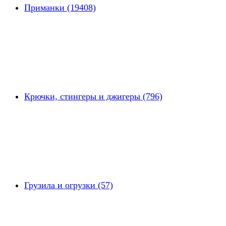
Приманки (19408)
Крючки, стингеры и джигеры (796)
Грузила и огрузки (57)