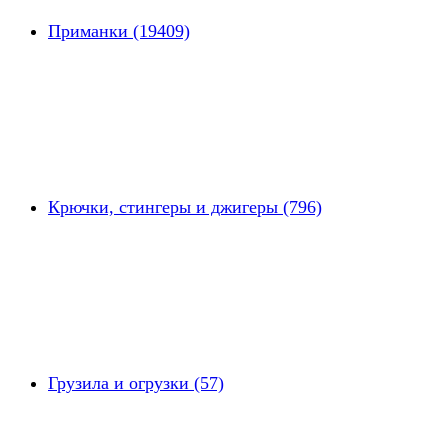
Приманки (19409)
Крючки, стингеры и джигеры (796)
Грузила и огрузки (57)