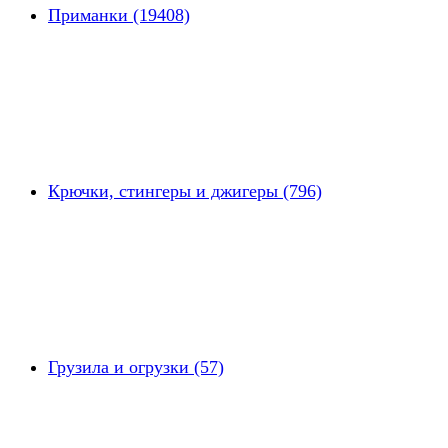
Приманки (19408)
Крючки, стингеры и джигеры (796)
Грузила и огрузки (57)