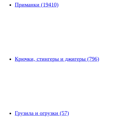
Приманки (19410)
Крючки, стингеры и джигеры (796)
Грузила и огрузки (57)