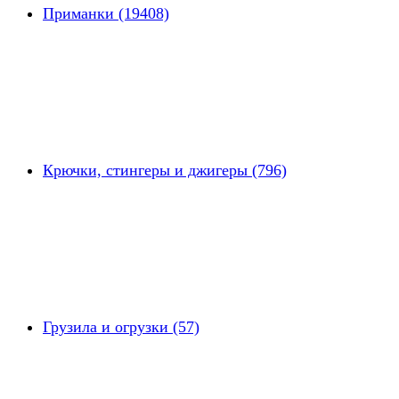
Приманки (19408)
Крючки, стингеры и джигеры (796)
Грузила и огрузки (57)