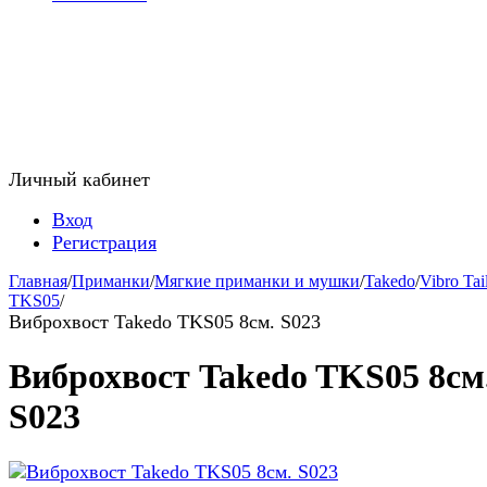
Личный кабинет
Вход
Регистрация
Главная
/
Приманки
/
Мягкие приманки и мушки
/
Takedo
/
Vibro Tai
TKS05
/
Виброхвост Takedo TKS05 8см. S023
Виброхвост Takedo TKS05 8см
S023