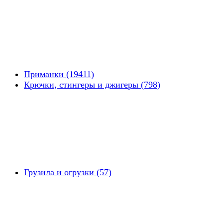
Приманки (19411)
Крючки, стингеры и джигеры (798)
Грузила и огрузки (57)