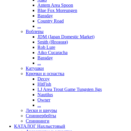
Antem Area Spoon
Blue Fox Moreungen
Bassday
Country Road
...
Воблеры
JDM (Japan Domestic Market)
Smith (Япония)
Rob Lure
Aiko Cucaracha
Bassday
...
Катушки
Крючки и оснастка
Decoy
HitFish
LJ Area Trout Game Tungsten Jigs
Nautilus
Owner
...
Лески и шнуры
Спиннербейты
Спиннинги
КАТАЛОГ Нахлыстовый