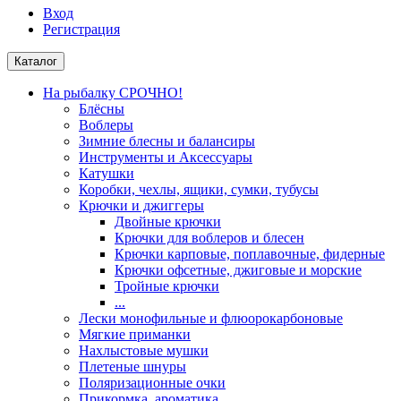
Вход
Регистрация
Каталог
На рыбалку СРОЧНО!
Блёсны
Воблеры
Зимние блесны и балансиры
Инструменты и Аксессуары
Катушки
Коробки, чехлы, ящики, сумки, тубусы
Крючки и джиггеры
Двойные крючки
Крючки для воблеров и блесен
Крючки карповые, поплавочные, фидерные
Крючки офсетные, джиговые и морские
Тройные крючки
...
Лески монофильные и флюорокарбоновые
Мягкие приманки
Нахлыстовые мушки
Плетеные шнуры
Поляризационные очки
Прикормка, ароматика