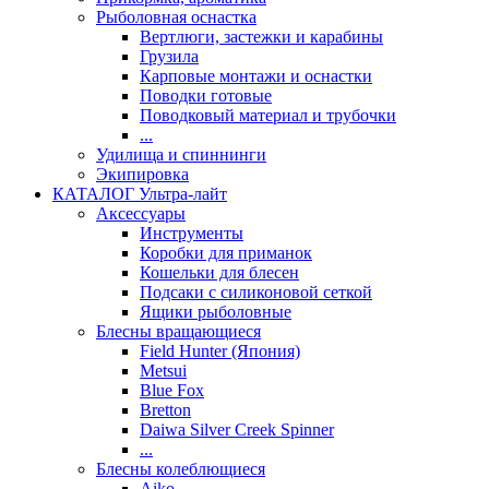
Рыболовная оснастка
Вертлюги, застежки и карабины
Грузила
Карповые монтажи и оснастки
Поводки готовые
Поводковый материал и трубочки
...
Удилища и спиннинги
Экипировка
КАТАЛОГ Ультра-лайт
Аксессуары
Инструменты
Коробки для приманок
Кошельки для блесен
Подсаки с силиконовой сеткой
Ящики рыболовные
Блесны вращающиеся
Field Hunter (Япония)
Metsui
Blue Fox
Bretton
Daiwa Silver Creek Spinner
...
Блесны колеблющиеся
Aiko