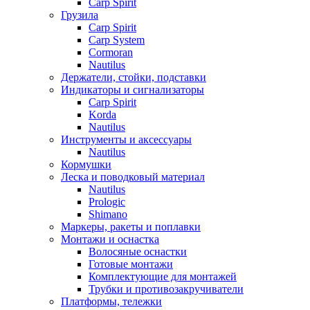
Carp Spirit
Грузила
Carp Spirit
Carp System
Cormoran
Nautilus
Держатели, стойки, подставки
Индикаторы и сигнализаторы
Carp Spirit
Korda
Nautilus
Инструменты и аксессуары
Nautilus
Кормушки
Леска и поводковый материал
Nautilus
Prologic
Shimano
Маркеры, ракеты и поплавки
Монтажи и оснастка
Волосяные оснастки
Готовые монтажи
Комплектующие для монтажей
Трубки и противозакручиватели
Платформы, тележки