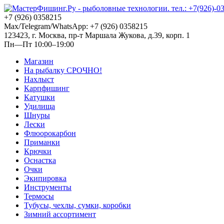
+7 (926) 0358215
Max/Telegram/WhatsApp: +7 (926) 0358215
123423, г. Москва, пр-т Маршала Жукова, д.39, корп. 1
Пн—Пт 10:00–19:00
Магазин
На рыбалку СРОЧНО!
Нахлыст
Карпфишинг
Катушки
Удилища
Шнуры
Лески
Флюорокарбон
Приманки
Крючки
Оснастка
Очки
Экипировка
Инструменты
Термосы
Тубусы, чехлы, сумки, коробки
Зимний ассортимент