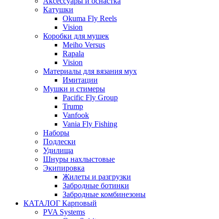
Аксессуары и оснастка
Катушки
Okuma Fly Reels
Vision
Коробки для мушек
Meiho Versus
Rapala
Vision
Материалы для вязания мух
Имитации
Мушки и стимеры
Pacific Fly Group
Trump
Vanfook
Vania Fly Fishing
Наборы
Подлески
Удилища
Шнуры нахлыстовые
Экипировка
Жилеты и разгрузки
Забродные ботинки
Забродные комбинезоны
КАТАЛОГ Карповый
PVA Systems