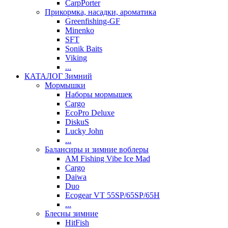
CarpPorter
Прикормка, насадки, ароматика
Greenfishing-GF
Minenko
SFT
Sonik Baits
Viking
...
КАТАЛОГ Зимний
Мормышки
Наборы мормышек
Cargo
EcoPro Deluxe
DiskuS
Lucky John
...
Балансиры и зимние воблеры
AM Fishing Vibe Ice Mad
Cargo
Daiwa
Duo
Ecogear VT 55SP/65SP/65H
...
Блесны зимние
HitFish