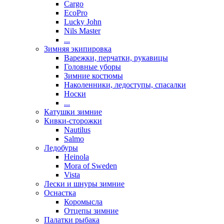
Cargo
EcoPro
Lucky John
Nils Master
...
Зимняя экипировка
Варежки, перчатки, рукавицы
Головные уборы
Зимние костюмы
Наколенники, ледоступы, спасалки
Носки
...
Катушки зимние
Кивки-сторожки
Nautilus
Salmo
Ледобуры
Heinola
Mora of Sweden
Vista
Лески и шнуры зимние
Оснастка
Коромысла
Отцепы зимние
Палатки рыбака