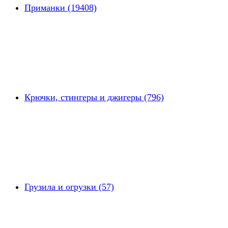
Приманки (19408)
Крючки, стингеры и джигеры (796)
Грузила и огрузки (57)