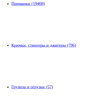
Приманки (19408)
Крючки, стингеры и джигеры (796)
Грузила и огрузки (57)