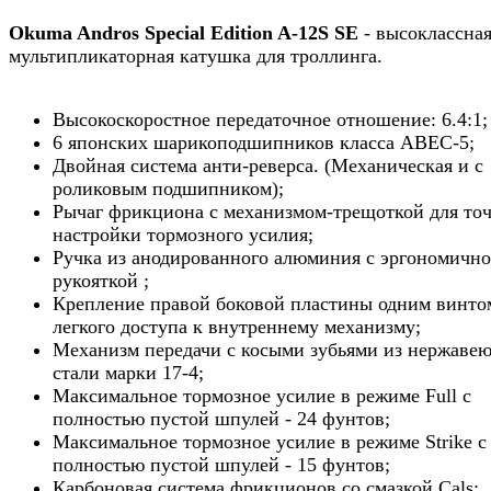
Okuma Andros Special Edition A-12S SE
- высоклассна
мультипликаторная катушка для троллинга.
Высокоскоростное передаточное отношение: 6.4:1;
6 японских шарикоподшипников класса ABEC-5;
Двойная система анти-реверса. (Механическая и с
роликовым подшипником);
Рычаг фрикциона с механизмом-трещоткой для то
настройки тормозного усилия;
Ручка из анодированного алюминия с эргономичн
рукояткой ;
Крепление правой боковой пластины одним винто
легкого доступа к внутреннему механизму;
Механизм передачи с косыми зубьями из нержаве
стали марки 17-4;
Максимальное тормозное усилие в режиме Full с
полностью пустой шпулей - 24 фунтов;
Максимальное тормозное усилие в режиме Strike с
полностью пустой шпулей - 15 фунтов;
Карбоновая система фрикционов со смазкой Cals;