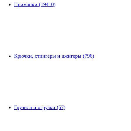
Приманки (19410)
Крючки, стингеры и джигеры (796)
Грузила и огрузки (57)