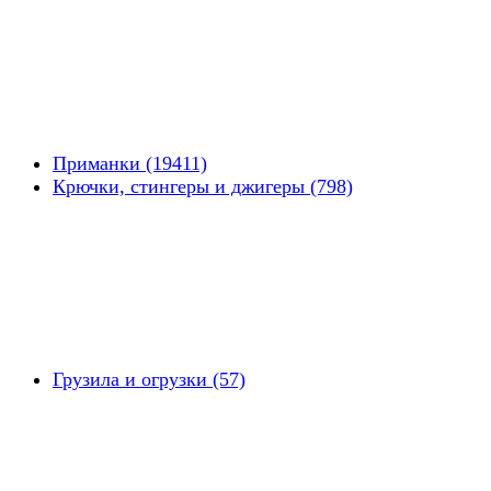
Приманки (19411)
Крючки, стингеры и джигеры (798)
Грузила и огрузки (57)