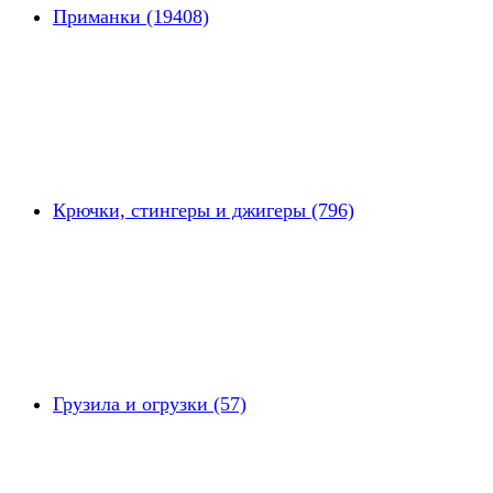
Приманки (19408)
Крючки, стингеры и джигеры (796)
Грузила и огрузки (57)