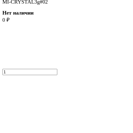
MI-CRYSTAL3g#02
Нет наличии
0
₽