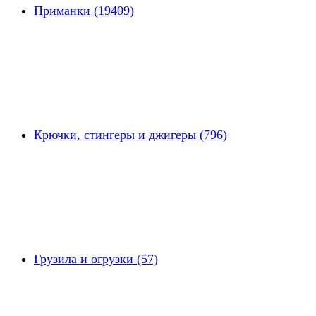
Приманки (19409)
Крючки, стингеры и джигеры (796)
Грузила и огрузки (57)