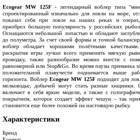
Ecogear MW 125F
- легендарный воблер типа "мин
спроектированный изначально для ловли на море, от
показал себя при ловле на наших реках и озерах
приобрел большую популярность у российских рыбол
Оснащаются небольшой лопастью и обладают заглубл
до полуметра. За счет своей формы и точной балансир
воблер обладает хорошими полётными качествами
раскрытия игры лучше всего применять мягкую рыв
проводку, также разнообразие можно внести с по
равномерной или Stop&Go. Во время паузы приманка за
положительной плавучести поднимается выше раб
горизонта. Воблер
Ecogear MW 125F
подходит для лов
мелководье, добычей могут стать разные хищники. 
включает в себя яркие модели, а также с голографич
покрытием, которое создает эффект чешуи – так при
становится еще более похожей на настоящую рыбку.
Характеристики
Бренд
Ecogear