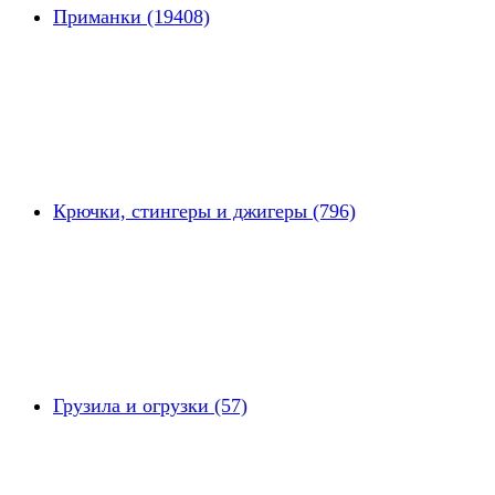
Приманки (19408)
Крючки, стингеры и джигеры (796)
Грузила и огрузки (57)