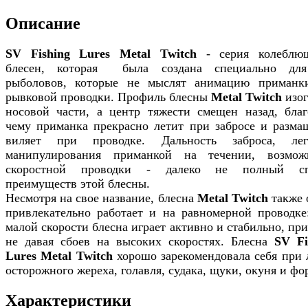
Описание
SV Fishing Lures Metal Twitch
- серия колеблю
блесен, которая была создана специально дл
рыболовов, которые не мыслят анимацию приманк
рывковой проводки. Профиль блесны
Metal Twitch
изог
носовой части, а центр тяжести смещен назад, благ
чему приманка прекрасно летит при забросе и разма
виляет при проводке. Дальность заброса, лег
манипулирования приманкой на течении, возмож
скоростной проводки - далеко не полный сп
преимуществ этой блесны.
Несмотря на свое название, блесна
Metal Twitch
также 
привлекательно работает и на равномерной проводке
малой скорости блесна играет активно и стабильно, при
не давая сбоев на высоких скоростях. Блесна
SV Fi
Lures Metal Twitch
хорошо зарекомендовала себя при 
осторожного жереха, голавля, судака, щуки, окуня и фо
Характеристики