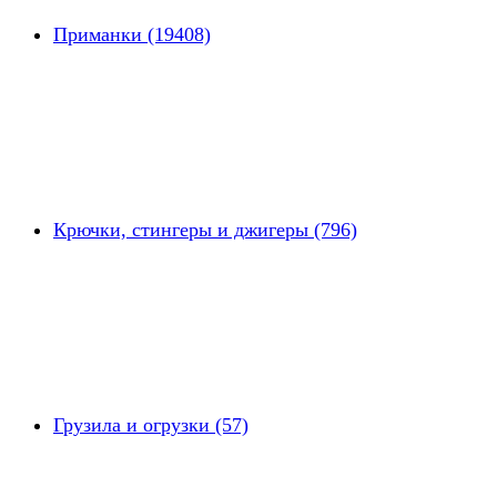
Приманки (19408)
Крючки, стингеры и джигеры (796)
Грузила и огрузки (57)