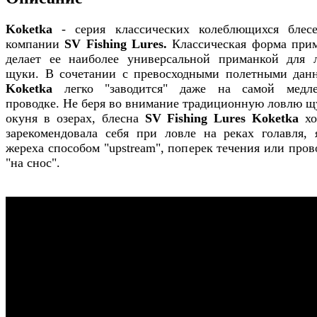
Koketka
- серия классических колеблющихся блес
компании
SV Fishing Lures.
Классическая форма при
делает ее наиболее универсальной приманкой для 
щуки. В сочетании с превосходными полетными дан
Koketka
легко "заводится" даже на самой медл
проводке. Не беря во внимание традиционную ловлю щ
окуня в озерах, блесна
SV Fishing Lures Koketka
хо
зарекомендовала себя при ловле на реках голавля, 
жереха способом "upstream", поперек течения или пров
"на снос".