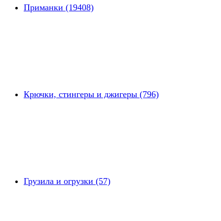
Приманки (19408)
Крючки, стингеры и джигеры (796)
Грузила и огрузки (57)