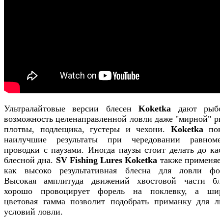
Ультралайтовые версии блесен
Koketka
дают рыбо
возможность целенаправленной ловли даже "мирной" р
плотвы, подлещика, густеры и чехони.
Koketka
пок
наилучшие результаты при чередовании равном
проводки с паузами. Иногда паузы стоит делать до ка
блесной дна.
SV Fishing Lures Koketka
также применяе
как высоко результативная блесна для ловли фо
Высокая амплитуда движений хвостовой части б
хорошо провоцирует форель на поклевку, а ши
цветовая гамма позволит подобрать приманку для 
условий ловли.