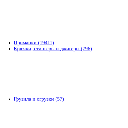
Приманки (19411)
Крючки, стингеры и джигеры (796)
Грузила и огрузки (57)