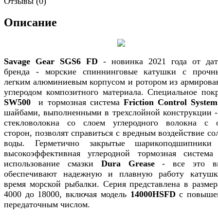
Отзывы (0)
Описание
Savage Gear SGS6 FD
- новинка 2021 года от дат
бренда - морские спиннинговые катушки с проч
легким алюминиевым корпусом и ротором из армирова
углеродом композитного материала. Специальное пок
SW500
и тормозная система
Friction Control Syste
шайбами, выполненными в трехслойной конструкции -
стекловолокна со слоем углеродного волокна с 
сторон, позволят справиться с вредным воздействие со
воды. Герметично закрытые шарикоподшипники
высокоэффективная углеродной тормозная систем
использование смазки
Dura Grease
- все это вм
обеспечивают надежную и плавную работу катуш
время морской рыбалки. Серия представлена в размер
4000 до 18000, включая модель
14000HSFD
с повыше
передаточным числом.