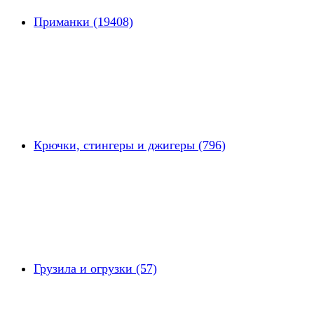
Приманки (19408)
Крючки, стингеры и джигеры (796)
Грузила и огрузки (57)