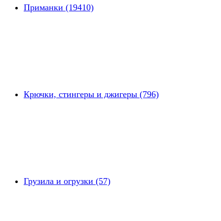
Приманки (19410)
Крючки, стингеры и джигеры (796)
Грузила и огрузки (57)