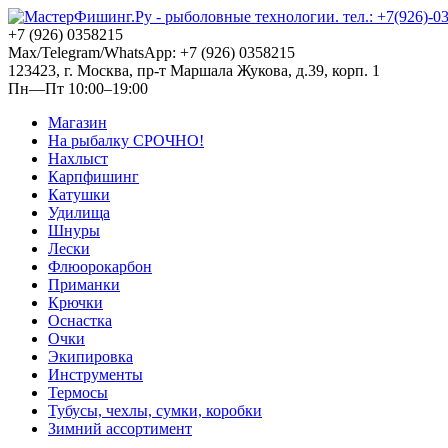
+7 (926) 0358215
Max/Telegram/WhatsApp: +7 (926) 0358215
123423, г. Москва, пр-т Маршала Жукова, д.39, корп. 1
Пн—Пт 10:00–19:00
Магазин
На рыбалку СРОЧНО!
Нахлыст
Карпфишинг
Катушки
Удилища
Шнуры
Лески
Флюорокарбон
Приманки
Крючки
Оснастка
Очки
Экипировка
Инструменты
Термосы
Тубусы, чехлы, сумки, коробки
Зимний ассортимент