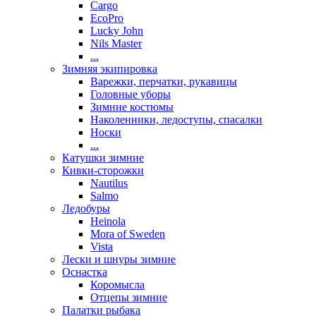
Cargo
EcoPro
Lucky John
Nils Master
...
Зимняя экипировка
Варежки, перчатки, рукавицы
Головные уборы
Зимние костюмы
Наколенники, ледоступы, спасалки
Носки
...
Катушки зимние
Кивки-сторожки
Nautilus
Salmo
Ледобуры
Heinola
Mora of Sweden
Vista
Лески и шнуры зимние
Оснастка
Коромысла
Отцепы зимние
Палатки рыбака