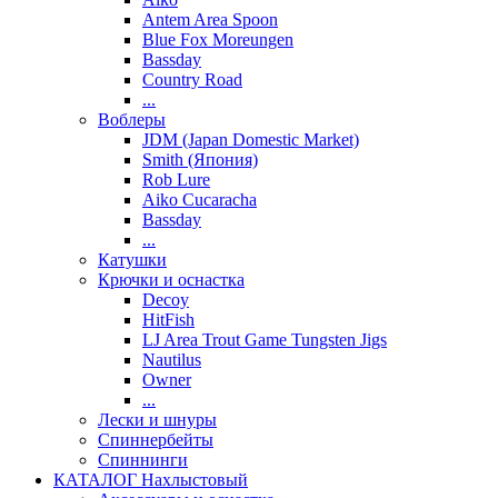
Antem Area Spoon
Blue Fox Moreungen
Bassday
Country Road
...
Воблеры
JDM (Japan Domestic Market)
Smith (Япония)
Rob Lure
Aiko Cucaracha
Bassday
...
Катушки
Крючки и оснастка
Decoy
HitFish
LJ Area Trout Game Tungsten Jigs
Nautilus
Owner
...
Лески и шнуры
Спиннербейты
Спиннинги
КАТАЛОГ Нахлыстовый