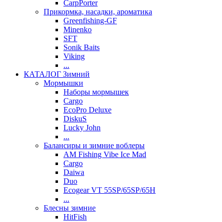
CarpPorter
Прикормка, насадки, ароматика
Greenfishing-GF
Minenko
SFT
Sonik Baits
Viking
...
КАТАЛОГ Зимний
Мормышки
Наборы мормышек
Cargo
EcoPro Deluxe
DiskuS
Lucky John
...
Балансиры и зимние воблеры
AM Fishing Vibe Ice Mad
Cargo
Daiwa
Duo
Ecogear VT 55SP/65SP/65H
...
Блесны зимние
HitFish