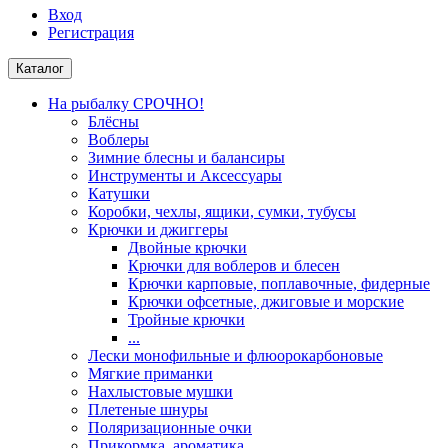
Вход
Регистрация
Каталог
На рыбалку СРОЧНО!
Блёсны
Воблеры
Зимние блесны и балансиры
Инструменты и Аксессуары
Катушки
Коробки, чехлы, ящики, сумки, тубусы
Крючки и джиггеры
Двойные крючки
Крючки для воблеров и блесен
Крючки карповые, поплавочные, фидерные
Крючки офсетные, джиговые и морские
Тройные крючки
...
Лески монофильные и флюорокарбоновые
Мягкие приманки
Нахлыстовые мушки
Плетеные шнуры
Поляризационные очки
Прикормка, ароматика