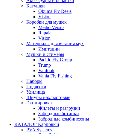
Аксессуары и оснастка
Катушки
Okuma Fly Reels
Vision
Коробки для мушек
Meiho Versus
Rapala
Vision
Материалы для вязания мух
Имитации
Мушки и стимеры
Pacific Fly Group
Trump
Vanfook
Vania Fly Fishing
Наборы
Подлески
Удилища
Шнуры нахлыстовые
Экипировка
Жилеты и разгрузки
Забродные ботинки
Забродные комбинезоны
КАТАЛОГ Карповый
PVA Systems