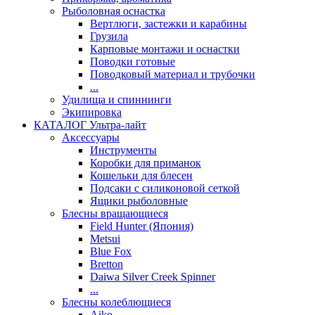
Рыболовная оснастка
Вертлюги, застежки и карабины
Грузила
Карповые монтажи и оснастки
Поводки готовые
Поводковый материал и трубочки
...
Удилища и спиннинги
Экипировка
КАТАЛОГ Ультра-лайт
Аксессуары
Инструменты
Коробки для приманок
Кошельки для блесен
Подсаки с силиконовой сеткой
Ящики рыболовные
Блесны вращающиеся
Field Hunter (Япония)
Metsui
Blue Fox
Bretton
Daiwa Silver Creek Spinner
...
Блесны колеблющиеся
Aiko