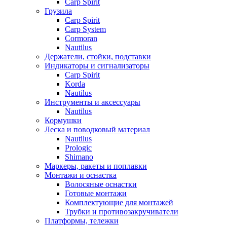
Carp Spirit
Грузила
Carp Spirit
Carp System
Cormoran
Nautilus
Держатели, стойки, подставки
Индикаторы и сигнализаторы
Carp Spirit
Korda
Nautilus
Инструменты и аксессуары
Nautilus
Кормушки
Леска и поводковый материал
Nautilus
Prologic
Shimano
Маркеры, ракеты и поплавки
Монтажи и оснастка
Волосяные оснастки
Готовые монтажи
Комплектующие для монтажей
Трубки и противозакручиватели
Платформы, тележки