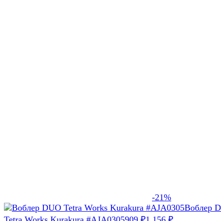
-21%
Воблер 
Tetra Works Kurakura #AJA0305
909
₽
1 156
₽