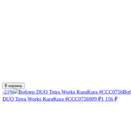
В корзину
-21%
Воб
DUO Tetra Works KuraKura #CCC0756
909
₽
1 156
₽