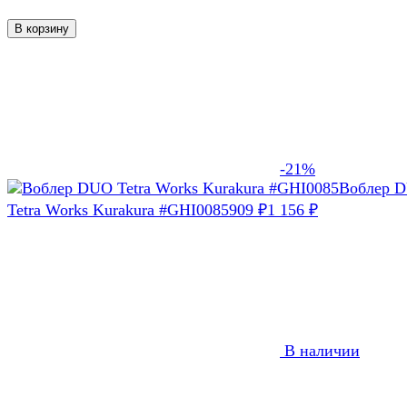
В корзину
-21%
Воблер 
Tetra Works Kurakura #GHI0085
909
₽
1 156
₽
В наличии