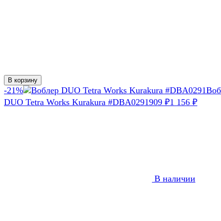
В корзину
-21%
Воб
DUO Tetra Works Kurakura #DBA0291
909
₽
1 156
₽
В наличии