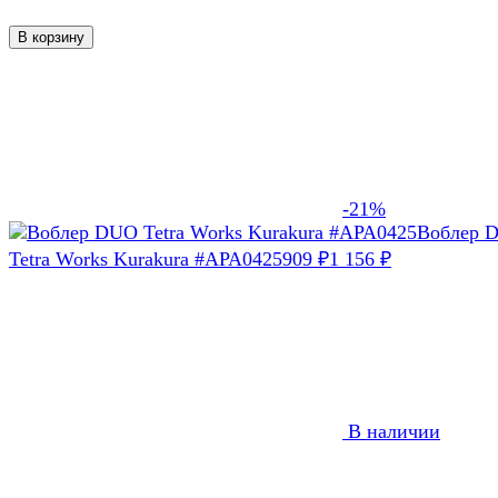
В корзину
-21%
Воблер 
Tetra Works Kurakura #APA0425
909
₽
1 156
₽
В наличии