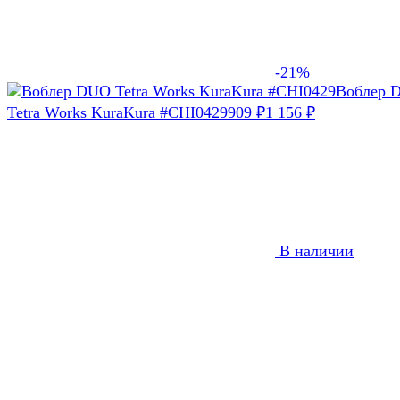
-21%
Воблер 
Tetra Works KuraKura #CHI0429
909
₽
1 156
₽
В наличии