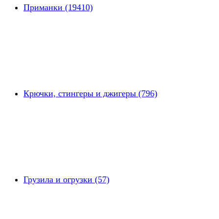
Приманки (19410)
Крючки, стингеры и джигеры (796)
Грузила и огрузки (57)