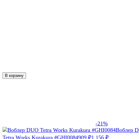
В корзину
-21%
Воблер 
Tetra Works Kurakura #GHI0084
909
₽
1 156
₽