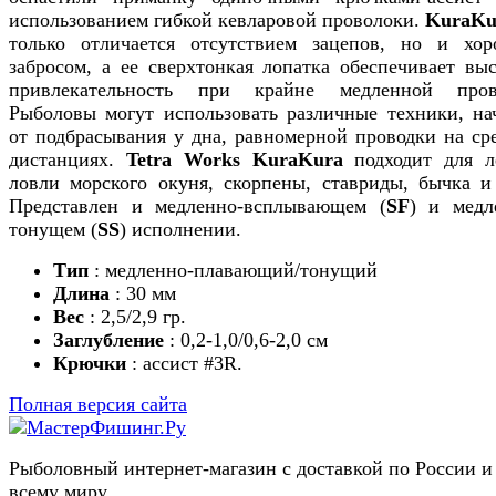
использованием гибкой кевларовой проволоки.
KuraKu
только отличается отсутствием зацепов, но и хо
забросом, а ее сверхтонкая лопатка обеспечивает вы
привлекательность при крайне медленной пров
Рыболовы могут использовать различные техники, на
от подбрасывания у дна, равномерной проводки на ср
дистанциях.
Tetra Works KuraKura
подходит для л
ловли морского окуня, скорпены, ставриды, бычка и 
Представлен и медленно-всплывающем (
SF
) и медл
тонущем (
SS
) исполнении.
Тип
: медленно-плавающий/тонущий
Длина
: 30 мм
Вес
: 2,5/2,9 гр.
Заглубление
: 0,2-1,0/0,6-2,0 см
Крючки
: ассист #3R.
Полная версия сайта
Рыболовный интернет-магазин с доставкой по России и
всему миру