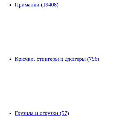
Приманки (19408)
Крючки, стингеры и джигеры (796)
Грузила и огрузки (57)