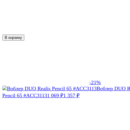
В корзину
-21%
Воблер DUO Re
Pencil 65 #ACC3113
1 069
1 357
₽
₽