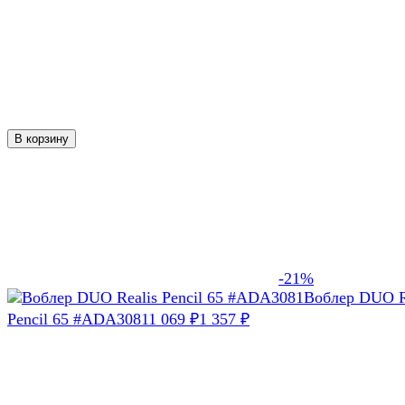
В корзину
-21%
Воблер DUO R
Pencil 65 #ADA3081
1 069
1 357
₽
₽