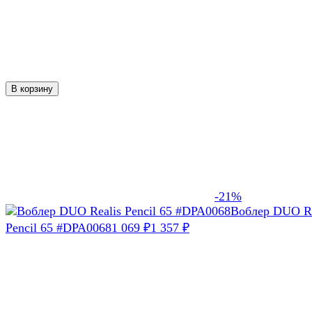
В корзину
-21%
Воблер DUO Re
Pencil 65 #DPA0068
1 069
1 357
₽
₽