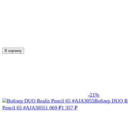
В корзину
-21%
Воблер DUO Re
Pencil 65 #AJA3055
1 069
1 357
₽
₽