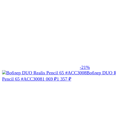
-21%
Воблер DUO R
Pencil 65 #ACC3008
1 069
1 357
₽
₽