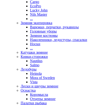
Cargo
EcoPro
Lucky John
Nils Master
...
Зимняя экипировка
Варежки, перчатки, рукавицы
Головные уборы
Зимние костюмы
Наколенники, ледоступы, спасалки
Носки
...
Катушки зимние
Кивки-сторожки
Nautilus
Salmo
Ледобуры
Heinola
Mora of Sweden
Vista
Лески и шнуры зимние
Оснастка
Коромысла
Отцепы зимние
Палатки рыбака