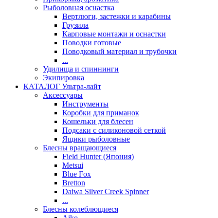
Рыболовная оснастка
Вертлюги, застежки и карабины
Грузила
Карповые монтажи и оснастки
Поводки готовые
Поводковый материал и трубочки
...
Удилища и спиннинги
Экипировка
КАТАЛОГ Ультра-лайт
Аксессуары
Инструменты
Коробки для приманок
Кошельки для блесен
Подсаки с силиконовой сеткой
Ящики рыболовные
Блесны вращающиеся
Field Hunter (Япония)
Metsui
Blue Fox
Bretton
Daiwa Silver Creek Spinner
...
Блесны колеблющиеся
Aiko