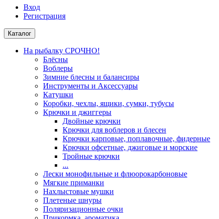
Вход
Регистрация
Каталог
На рыбалку СРОЧНО!
Блёсны
Воблеры
Зимние блесны и балансиры
Инструменты и Аксессуары
Катушки
Коробки, чехлы, ящики, сумки, тубусы
Крючки и джиггеры
Двойные крючки
Крючки для воблеров и блесен
Крючки карповые, поплавочные, фидерные
Крючки офсетные, джиговые и морские
Тройные крючки
...
Лески монофильные и флюорокарбоновые
Мягкие приманки
Нахлыстовые мушки
Плетеные шнуры
Поляризационные очки
Прикормка, ароматика