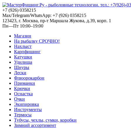
+7 (926) 0358215
Max/Telegram/WhatsApp: +7 (926) 0358215
123423, г. Москва, пр-т Маршала Жукова, д.39, корп. 1
Пн—Пт 10:00–19:00
Магазин
На рыбалку СРОЧНО!
Нахлыст
Карпфишинг
Катушки
Удилища
Шнуры
Лески
Флюорокарбон
Приманки
Крючки
Оснастка
Очки
Экипировка
Инструменты
Термосы
Тубусы, чехлы, сумки, коробки
Зимний ассортимент