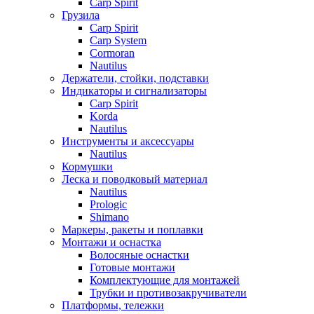
Carp Spirit
Грузила
Carp Spirit
Carp System
Cormoran
Nautilus
Держатели, стойки, подставки
Индикаторы и сигнализаторы
Carp Spirit
Korda
Nautilus
Инструменты и аксессуары
Nautilus
Кормушки
Леска и поводковый материал
Nautilus
Prologic
Shimano
Маркеры, ракеты и поплавки
Монтажи и оснастка
Волосяные оснастки
Готовые монтажи
Комплектующие для монтажей
Трубки и противозакручиватели
Платформы, тележки