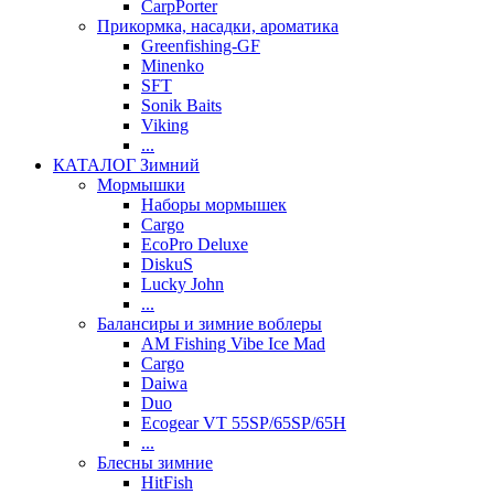
CarpPorter
Прикормка, насадки, ароматика
Greenfishing-GF
Minenko
SFT
Sonik Baits
Viking
...
КАТАЛОГ Зимний
Мормышки
Наборы мормышек
Cargo
EcoPro Deluxe
DiskuS
Lucky John
...
Балансиры и зимние воблеры
AM Fishing Vibe Ice Mad
Cargo
Daiwa
Duo
Ecogear VT 55SP/65SP/65H
...
Блесны зимние
HitFish