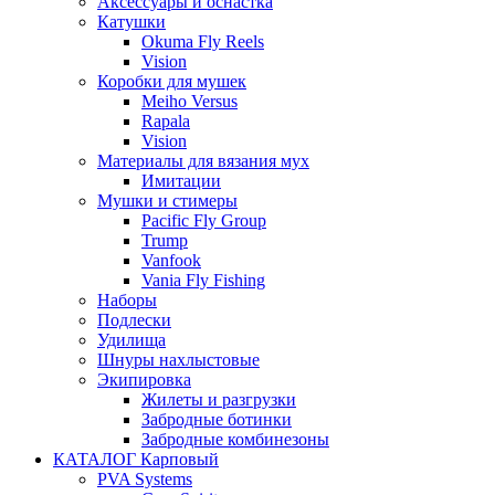
Аксессуары и оснастка
Катушки
Okuma Fly Reels
Vision
Коробки для мушек
Meiho Versus
Rapala
Vision
Материалы для вязания мух
Имитации
Мушки и стимеры
Pacific Fly Group
Trump
Vanfook
Vania Fly Fishing
Наборы
Подлески
Удилища
Шнуры нахлыстовые
Экипировка
Жилеты и разгрузки
Забродные ботинки
Забродные комбинезоны
КАТАЛОГ Карповый
PVA Systems