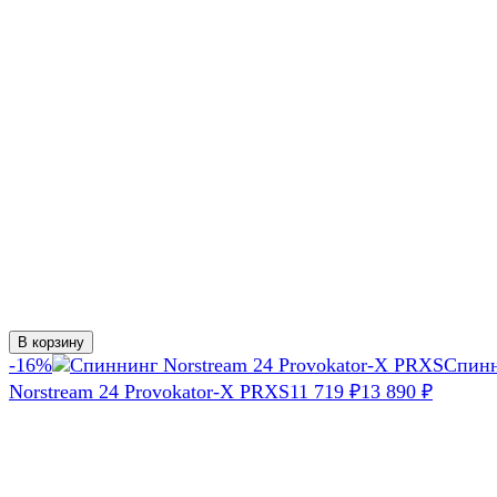
В корзину
-16%
Спин
Norstream 24 Provokator-X PRXS
11 719
₽
13 890
₽