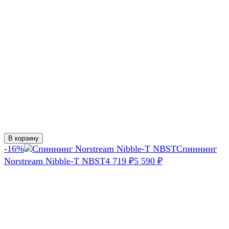
В корзину
-16%
Спиннинг
Norstream Nibble-T NBST
4 719
₽
5 590
₽