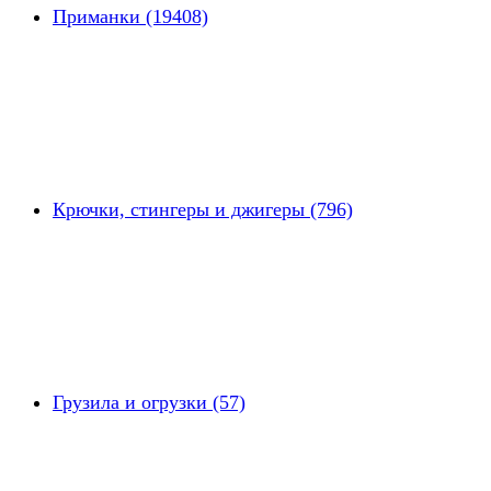
Приманки (19408)
Крючки, стингеры и джигеры (796)
Грузила и огрузки (57)