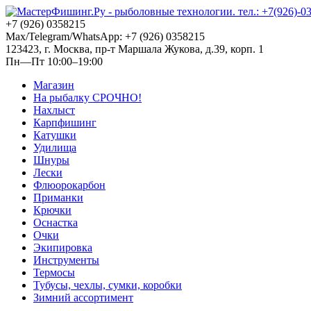
+7 (926) 0358215
Max/Telegram/WhatsApp: +7 (926) 0358215
123423, г. Москва, пр-т Маршала Жукова, д.39, корп. 1
Пн—Пт 10:00–19:00
Магазин
На рыбалку СРОЧНО!
Нахлыст
Карпфишинг
Катушки
Удилища
Шнуры
Лески
Флюорокарбон
Приманки
Крючки
Оснастка
Очки
Экипировка
Инструменты
Термосы
Тубусы, чехлы, сумки, коробки
Зимний ассортимент