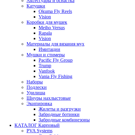
Аксессуары и оснастка
Катушки
Okuma Fly Reels
Vision
Коробки для мушек
Meiho Versus
Rapala
Vision
Материалы для вязания мух
Имитации
Мушки и стимеры
Pacific Fly Group
Trump
Vanfook
Vania Fly Fishing
Наборы
Подлески
Удилища
Шнуры нахлыстовые
Экипировка
Жилеты и разгрузки
Забродные ботинки
Забродные комбинезоны
КАТАЛОГ Карповый
PVA Systems