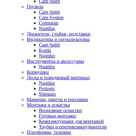
Carp Spirit
Грузила
Carp Spirit
Carp System
Cormoran
Nautilus
Держатели, стойки, подставки
Индикаторы и сигнализаторы
Carp Spirit
Korda
Nautilus
Инструменты и аксессуары
Nautilus
Кормушки
Леска и поводковый материал
Nautilus
Prologic
Shimano
Маркеры, ракеты и поплавки
Монтажи и оснастка
Волосяные оснастки
Готовые монтажи
Комплектующие для монтажей
Трубки и противозакручиватели
Платформы, тележки