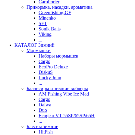
CarpPorter
Прикормка, насадки, ароматика
Greenfishing-GF
Minenko
SFT
Sonik Baits
Viking
...
КАТАЛОГ Зимний
Мормышки
Наборы мормышек
Cargo
EcoPro Deluxe
DiskuS
Lucky John
...
Балансиры и зимние воблеры
AM Fishing Vibe Ice Mad
Cargo
Daiwa
Duo
Ecogear VT 55SP/65SP/65H
...
Блесны зимние
HitFish