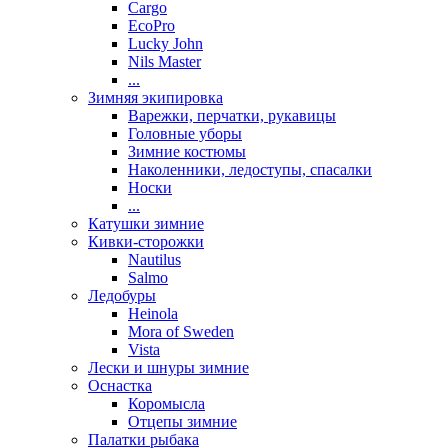
Cargo
EcoPro
Lucky John
Nils Master
...
Зимняя экипировка
Варежки, перчатки, рукавицы
Головные уборы
Зимние костюмы
Наколенники, ледоступы, спасалки
Носки
...
Катушки зимние
Кивки-сторожки
Nautilus
Salmo
Ледобуры
Heinola
Mora of Sweden
Vista
Лески и шнуры зимние
Оснастка
Коромысла
Отцепы зимние
Палатки рыбака