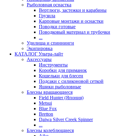
Рыболовная оснастка
Вертлюги, застежки и карабины
Грузила
Карповые монтажи и оснастки
Поводки готовые
Поводковый материал и трубочки
...
Удилища и спиннинги
Экипировка
КАТАЛОГ Ультра-лайт
Аксессуары
Инструменты
Коробки для приманок
Кошельки для блесен
Подсаки с силиконовой сеткой
Ящики рыболовные
Блесны вращающиеся
Field Hunter (Япония)
Metsui
Blue Fox
Bretton
Daiwa Silver Creek Spinner
...
Блесны колеблющиеся
Aiko