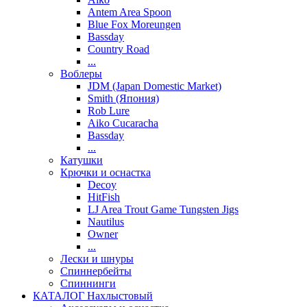
Antem Area Spoon
Blue Fox Moreungen
Bassday
Country Road
...
Воблеры
JDM (Japan Domestic Market)
Smith (Япония)
Rob Lure
Aiko Cucaracha
Bassday
...
Катушки
Крючки и оснастка
Decoy
HitFish
LJ Area Trout Game Tungsten Jigs
Nautilus
Owner
...
Лески и шнуры
Спиннербейты
Спиннинги
КАТАЛОГ Нахлыстовый