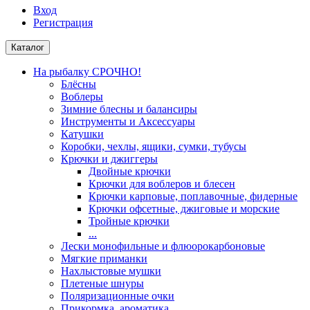
Вход
Регистрация
Каталог
На рыбалку СРОЧНО!
Блёсны
Воблеры
Зимние блесны и балансиры
Инструменты и Аксессуары
Катушки
Коробки, чехлы, ящики, сумки, тубусы
Крючки и джиггеры
Двойные крючки
Крючки для воблеров и блесен
Крючки карповые, поплавочные, фидерные
Крючки офсетные, джиговые и морские
Тройные крючки
...
Лески монофильные и флюорокарбоновые
Мягкие приманки
Нахлыстовые мушки
Плетеные шнуры
Поляризационные очки
Прикормка, ароматика