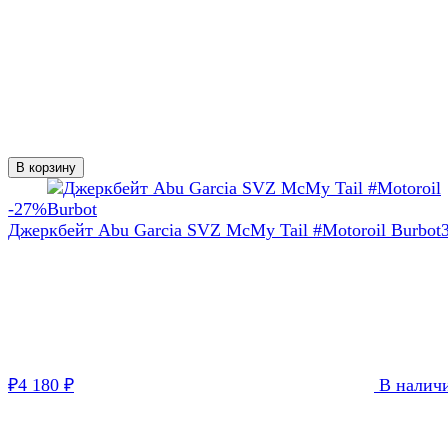
В корзину
-27%
Джеркбейт Abu Garcia SVZ McMy Tail #Motoroil Burbot
₽
4 180
₽
В налич