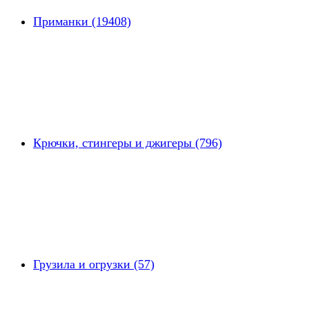
Приманки (19408)
Крючки, стингеры и джигеры (796)
Грузила и огрузки (57)