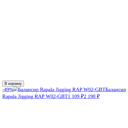
В корзину
-49%
Балансир
Rapala Jigging RAP W02-GBT
1 109
₽
2 190
₽