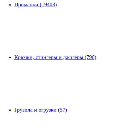
Приманки (19408)
Крючки, стингеры и джигеры (796)
Грузила и огрузки (57)